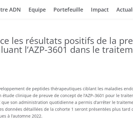
tre ADN
Equipe
Portefeuille
Impact
Actual
 les résultats positifs de la p
aluant l’AZP-3601 dans le traite
éveloppement de peptides thérapeutiques ciblant les maladies
endo
n
étude
clinique de preuve de concept de l’AZP
–
3601 pour le traite
et que son administration quotidienne a permis
d
’arrêter
le traitem
Les données dé
taillées de la cohorte
1 seront présentées
plus tard
ues à l’automne
2022.