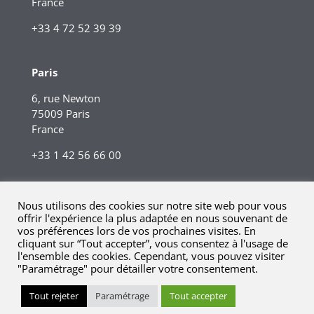
France
+33 4 72 52 39 39
Paris
6, rue Newton
75009 Paris
France
+33 1 42 56 66 00
Nous utilisons des cookies sur notre site web pour vous
offrir l'expérience la plus adaptée en nous souvenant de
vos préférences lors de vos prochaines visites. En
cliquant sur “Tout accepter”, vous consentez à l'usage de
l'ensemble des cookies. Cependant, vous pouvez visiter
"Paramétrage" pour détailler votre consentement.
© 2023 Kreaxi. Tous droits réservés.
Mentions légales |
Tout rejeter
Paramétrage
Tout accepter
Informations réglementaires.