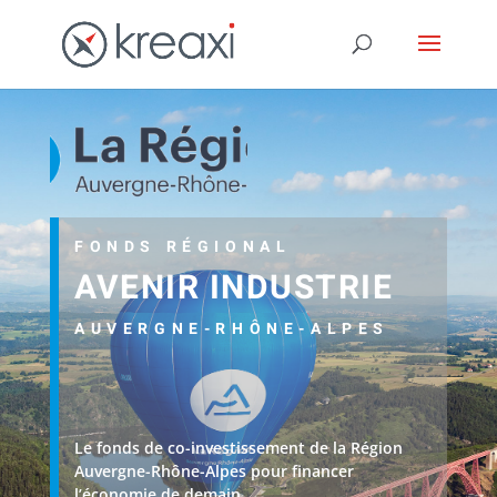
FONDS RÉGIONAL
AVENIR
INDUSTRIE
AUVERGNE-RHÔNE-ALPES
Le fonds de co-investissement de la Région
Auvergne-Rhône-Alpes pour financer
l’économie de demain