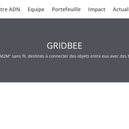
tre ADN
Equipe
Portefeuille
Impact
Actual
GRIDBEE
2M" sans fil, destinés à connecter des objets entre eux avec des 