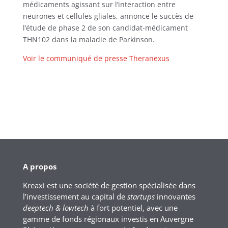
médicaments agissant sur l’interaction entre
neurones et cellules gliales, annonce le succès de
l’étude de phase 2 de son candidat-médicament
THN102 dans la maladie de Parkinson.
Voir le communiqué de presse Theranexus
A propos
Kreaxi est une société de gestion spécialisée dans
l’investissement au capital de
startups
innovantes
deeptech & lowtech
à fort potentiel, avec une
gamme de fonds régionaux investis en Auvergne