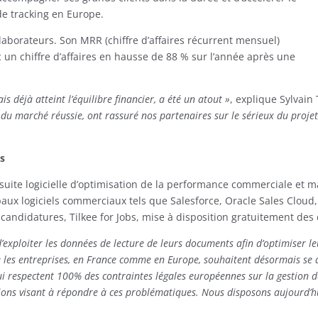
de tracking en Europe.
laborateurs. Son MRR (chiffre d’affaires récurrent mensuel)
c un chiffre d’affaires en hausse de 88 % sur l’année après une
is déjà atteint l’équilibre financier, a été un atout »
, explique Sylvain 
 du marché réussie, ont rassuré nos partenaires sur le sérieux du proj
ts
suite logicielle d’optimisation de la performance commerciale et mar
ipaux logiciels commerciaux tels que Salesforce, Oracle Sales Clou
 candidatures, Tilkee for Jobs, mise à disposition gratuitement de
d’exploiter les données de lecture de leurs documents afin d’optimiser l
ue les entreprises, en France comme en Europe, souhaitent désormais se d
 qui respectent 100% des contraintes légales européennes sur la gestion
tions visant à répondre à ces problématiques. Nous disposons aujourd’h