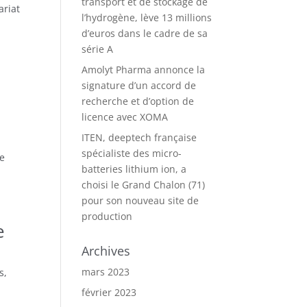
transport et de stockage de
ariat
l’hydrogène, lève 13 millions
d’euros dans le cadre de sa
série A
Amolyt Pharma annonce la
signature d’un accord de
recherche et d’option de
licence avec XOMA
ITEN, deeptech française
spécialiste des micro-
de
batteries lithium ion, a
choisi le Grand Chalon (71)
pour son nouveau site de
production
e
Archives
mars 2023
s,
février 2023