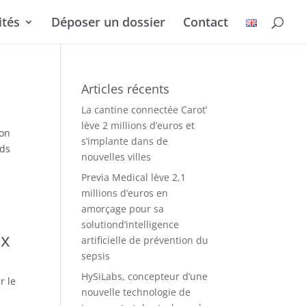
ités
Déposer un dossier
Contact
Articles récents
La cantine connectée Carot’
lève 2 millions d’euros et
ion
s’implante dans de
nds
nouvelles villes
Previa Medical lève 2,1
millions d’euros en
amorçage pour sa
solutiond’intelligence
ux
artificielle de prévention du
sepsis
HySiLabs, concepteur d’une
r le
nouvelle technologie de