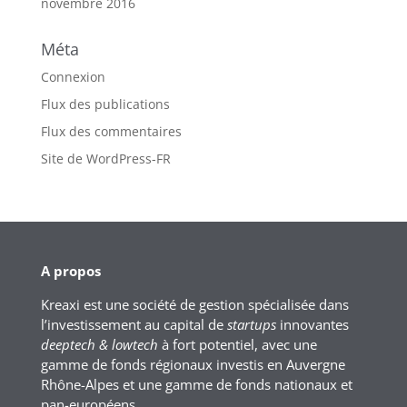
novembre 2016
Méta
Connexion
Flux des publications
Flux des commentaires
Site de WordPress-FR
A propos
Kreaxi est une société de gestion spécialisée dans
l’investissement au capital de
startups
innovantes
deeptech & lowtech
à fort potentiel, avec une
gamme de fonds régionaux investis en Auvergne
Rhône-Alpes et une gamme de fonds nationaux et
pan-européens.