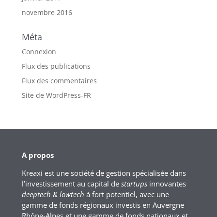
novembre 2016
Méta
Connexion
Flux des publications
Flux des commentaires
Site de WordPress-FR
A propos
Kreaxi est une société de gestion spécialisée dans
l’investissement au capital de
startups
innovantes
deeptech & lowtech
à fort potentiel, avec une
gamme de fonds régionaux investis en Auvergne
Rhône-Alpes et une gamme de fonds nationaux et